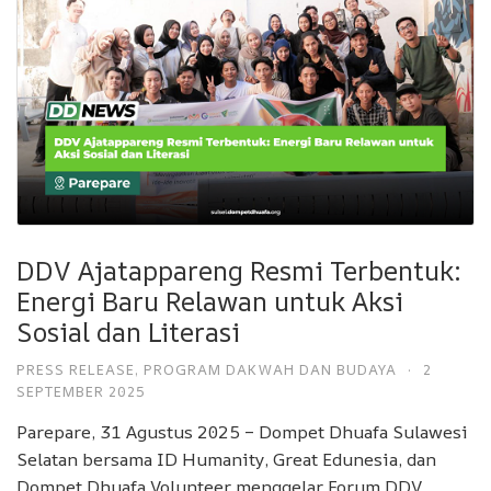
DDV Ajatappareng Resmi Terbentuk:
Energi Baru Relawan untuk Aksi
Sosial dan Literasi
PRESS RELEASE
,
PROGRAM DAKWAH DAN BUDAYA
·
2
SEPTEMBER 2025
Parepare, 31 Agustus 2025 – Dompet Dhuafa Sulawesi
Selatan bersama ID Humanity, Great Edunesia, dan
Dompet Dhuafa Volunteer menggelar Forum DDV