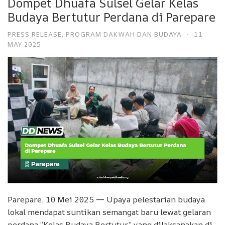
Dompet Dhuafa Sulsel Gelar Kelas
Budaya Bertutur Perdana di Parepare
PRESS RELEASE
,
PROGRAM DAKWAH DAN BUDAYA
·
11
MAY 2025
Parepare, 10 Mei 2025 — Upaya pelestarian budaya
lokal mendapat suntikan semangat baru lewat gelaran
perdana “Kelas Budaya Bertutur” yang dilaksanakan di